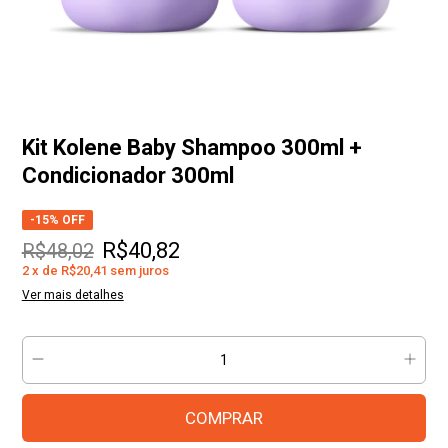
Kit Kolene Baby Shampoo 300ml +
Condicionador 300ml
-
15
% OFF
R$40,82
R$48,02
2
x
de
R$20,41
sem juros
Ver mais detalhes