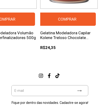
odeladora Volumão
Gelatina Modeladora Capilar
erfinalizadores 500g
Kolene Treloso Chocolate
500ml
R$24,35
Fique por dentro das novidades. Cadastre-se agora!