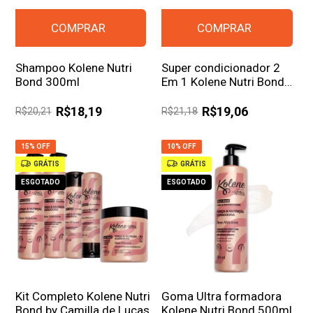
Shampoo Kolene Nutri
Super condicionador 2
Bond 300ml
Em 1 Kolene Nutri Bond
300ml
R$18,19
R$19,06
R$20,21
R$21,18
15% OFF
10% OFF
GRÁTIS
GRÁTIS
ESGOTADO
ESGOTADO
Kit Completo Kolene Nutri
Goma Ultra formadora
Bond by Camilla de Lucas
Kolene Nutri Bond 500ml