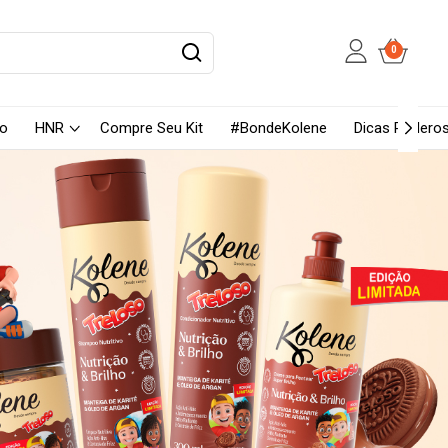
0
so
HNR
Compre Seu Kit
#BondeKolene
Dicas Podero