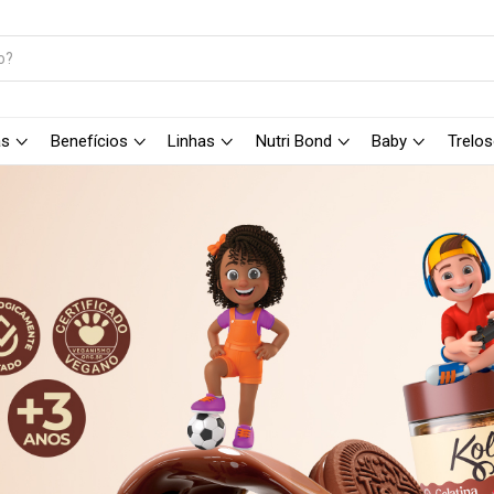
as
Benefícios
Linhas
Nutri Bond
Baby
Trelo